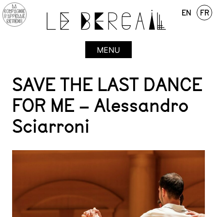
EN
FR
MENU
Skip
SAVE THE LAST DANCE
to
content
FOR ME – Alessandro
Sciarroni