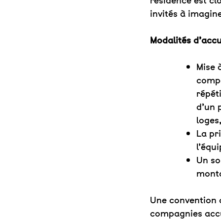
résidence est cl
invités à imagine
Modalités d’accu
Mise 
compa
répét
d’un 
loges
La pr
l’équ
Un so
monta
Une convention d
compagnies accu