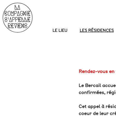
LE LIEU
LES RÉSIDENCES
Skip
to
content
Rendez-vous en f
Le Bercail accu
confirmées, régi
Cet appel à rési
coeur de leur cré