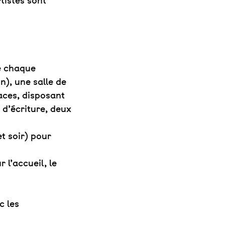
tistes sont
e chaque
n), une salle de
aces, disposant
 d’écriture, deux
t soir) pour
 l’accueil, le
c les