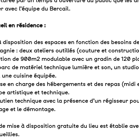
ôturée par un temps d’ouverture au public que les ar
r avec l’équipe du Bercail.
eil en résidence :
à disposition des espaces en fonction des besoins d
gnie : deux ateliers outillés (couture et constructio
ition de 900m2 modulable avec un gradin de 120 pl
parc de matériel technique lumière et son, un studio
, une cuisine équipée.
ise en charge des hébergements et des repas (midi e
ipe artistique et technique.
utien technique avec la présence d’un régisseur pour
ge et le démontage.
e mise à disposition gratuite du lieu est établie ave
eillies.