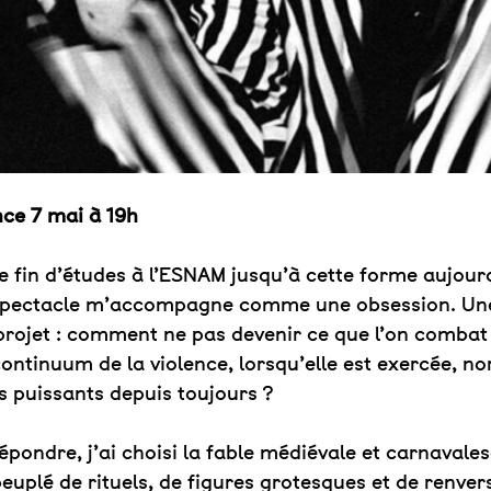
nce 7 mai à 19h
e fin d’études à l’ESNAM jusqu’à cette forme aujourd
e spectacle m’accompagne comme une obsession. Un
e projet : comment ne pas devenir ce que l’on comb
ontinuum de la violence, lorsqu’elle est exercée, no
s puissants depuis toujours ?
répondre, j’ai choisi la fable médiévale et carnaval
euplé de rituels, de figures grotesques et de renve