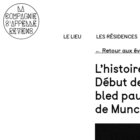
LE LIEU
LES RÉSIDENCES
Skip
← Retour aux é
to
L’histoi
content
Début de
bled pa
de Munc