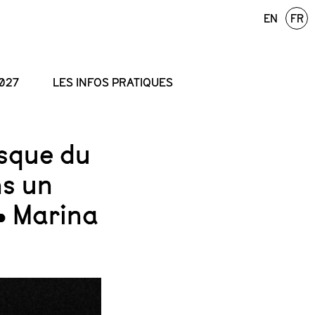
EN
FR
027
LES INFOS PRATIQUES
esque du
ns un
• Marina