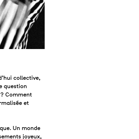
’hui collective,
e question
at ? Comment
rmalisée et
esque. Un monde
rsements joyeux,