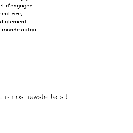
et d’engager
eut rire,
médiatement
du monde autant
ans nos newsletters !